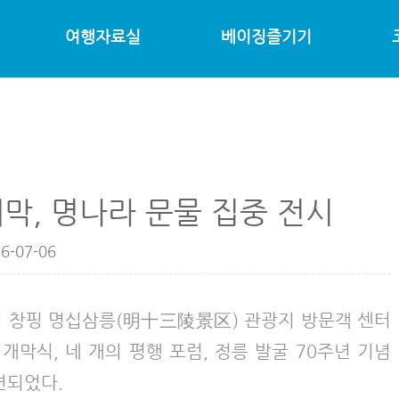
여행자료실
베이징즐기기
개막, 명나라 문물 집중 전시
6-07-06
坛)이 창핑 명십삼릉(明十三陵景区) 관광지 방문객 센터
개막식, 네 개의 평행 포럼, 정릉 발굴 70주년 기념
련되었다.