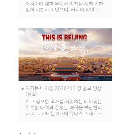
소지자에 대한 무비자 정책을 시행 기한
없이 시행하고 있으며, 러시아 일반 여
권 소지자에 대한 무비자 정책은 2027
년 12월 31일까지, 한국을 포함한 나머
지 48개국 일반 여권 소지자에 대한 무
비자 정책은 2026년 12월 31일까지
시행됩니다.
여기는 베이징 2026 베이징 홍보 영상
(한글)
길고 심오한 역사를 자랑하는 베이징은
독특한 매력과 끝없는 매력을 발산합니
다.이 도시에는 8개의 유네스코 세계문
화유산이 있습니다. 수많은 도시 문화
고전이 이곳에서 탄생했으며, 화려하고
빛나는 도시 문명이 계승되고 이어져 왔