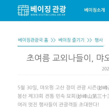
베이징소개
베이징관광국 홈
>>
베이징 즐기기
>>
행사
초여름 교외나들이, 먀
202
5월 30일, 먀오펑 고산 장미 관광 시즌(
봉산 제33회 전통 민속 묘회(妙峰山第三十
여러 멋진 행사들이 관광객들 초대한다!