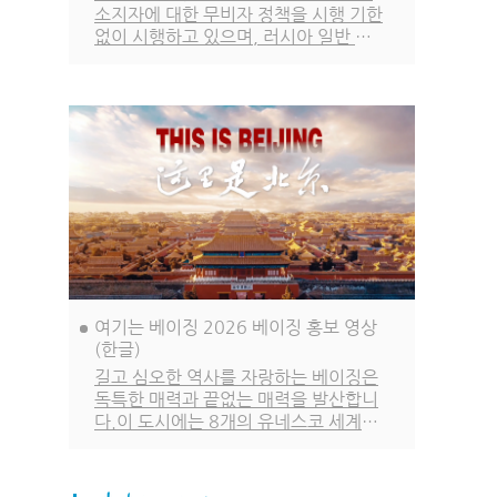
소지자에 대한 무비자 정책을 시행 기한
없이 시행하고 있으며, 러시아 일반 여
권 소지자에 대한 무비자 정책은 2027
년 12월 31일까지, 한국을 포함한 나머
지 48개국 일반 여권 소지자에 대한 무
비자 정책은 2026년 12월 31일까지
시행됩니다.
여기는 베이징 2026 베이징 홍보 영상
(한글)
길고 심오한 역사를 자랑하는 베이징은
독특한 매력과 끝없는 매력을 발산합니
다.이 도시에는 8개의 유네스코 세계문
화유산이 있습니다. 수많은 도시 문화
고전이 이곳에서 탄생했으며, 화려하고
빛나는 도시 문명이 계승되고 이어져 왔