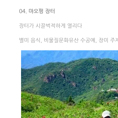
04. 먀오펑 장터
장터가 시끌벅적하게 열리다
별미 음식, 비물질문화유산 수공예, 장미 주