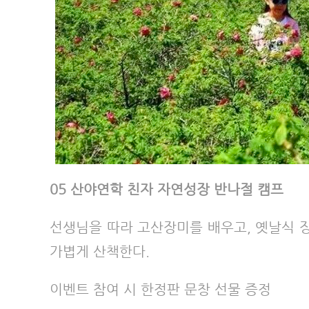
05 산야연학 친자 자연성장 반나절 캠프
선생님을 따라 고산장미를 배우고, 옛날식 장
가볍게 산책한다.
이벤트 참여 시 한정판 문창 선물 증정