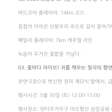
하드코어 플레이어: 14km 코스
첩첩이 이어진 산봉우리 속으로 깊이 들어가
패밀리 플레이어: 7km 캐주얼 라인
녹음이 우거진 꽃밭을 거닐다.
03. 꽃바다 라이브! 귀를 깨우는 청각의 향
천연극장으로 변신한 장미 계단식 밭에서, 
행사시간: 5월 30일 (토) 12:00-15:00
행사장소: 먼터우거우구 먀오펑산 삼림공원