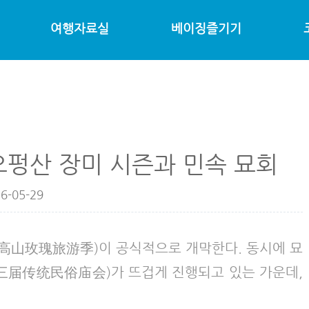
여행자료실
베이징즐기기
오펑산 장미 시즌과 민속 묘회
6-05-29
妙峰高山玫瑰旅游季)이 공식적으로 개막한다. 동시에 묘
三届传统民俗庙会)가 뜨겁게 진행되고 있는 가운데,