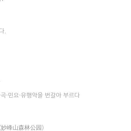
다.
연
금곡·민요·유행악을 번갈아 부르다
 (妙峰山森林公园)