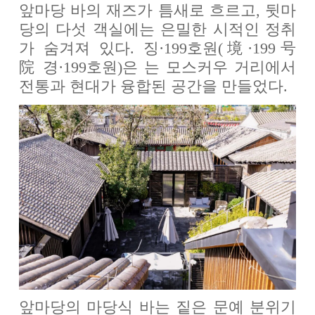
앞마당 바의 재즈가 틈새로 흐르고, 뒷마
당의 다섯 객실에는 은밀한 시적인 정취
가 숨겨져 있다. 징·199호원(境·199号
院 경·199호원)은 는 모스커우 거리에서
전통과 현대가 융합된 공간을 만들었다.
앞마당의 마당식 바는 짙은 문예 분위기