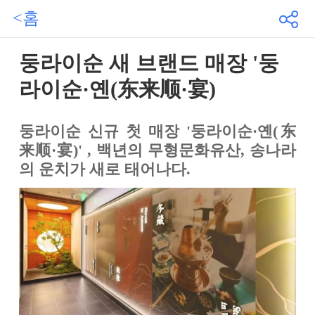
<홈
둥라이순 새 브랜드 매장 '둥
라이순·옌(东来顺·宴)
둥라이순 신규 첫 매장 '둥라이순·옌(东
来顺·宴)' , 백년의 무형문화유산, 송나라
의 운치가 새로 태어나다.