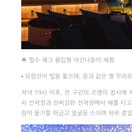
🌟 필수 체크 몰입형 야간나들이 체험
▪ 유람선이 빛을 쫓으며, 꿈과 같은 별 무리
저녁 19시 이후, 전 구간의 조명이 정시에
사 선착장과 란써강완 선착장에서 배를 타고
람이 물기를 머금고 얼굴을 스치며 하루 종