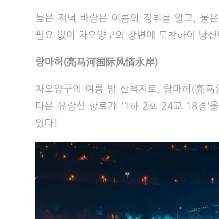
늦은 저녁 바람은 여름의 정취를 알고, 물
필요 없이 차오양구의 강변에 도착하여 당신만
량마허(亮马河国际风情水岸)
차오양구의 여름 밤 산책지로, 량마허(亮马
다운 유람선 항로가 '1하 2호 24교 18경
있다!