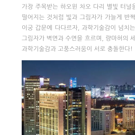
가장 주목받는 하오윈 차오 다리 별빛 터널
떨어지는 것처럼 빛과 그림자가 가늘게 반짝이
이궁 갑문에 다다르자, 과학기술감이 넘치는
그림자가 벽면과 수면을 흐르며, 량마허의 
과학기술감과 고풍스러움이 서로 충돌한다!