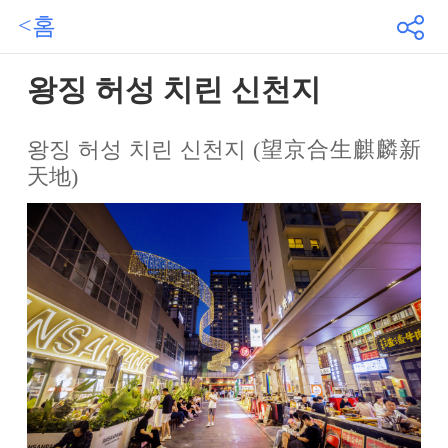
<홈
왕징 허성 치린 신천지
왕징 허성 치린 신천지 (望京合生麒麟新
天地)