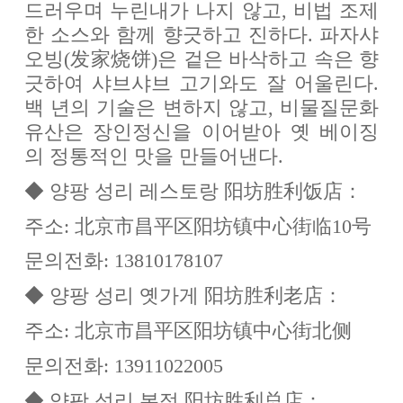
드러우며 누린내가 나지 않고, 비법 조제
한 소스와 함께 향긋하고 진하다. 파자샤
오빙(发家烧饼)은 겉은 바삭하고 속은 향
긋하여 샤브샤브 고기와도 잘 어울린다.
백 년의 기술은 변하지 않고, 비물질문화
유산은 장인정신을 이어받아 옛 베이징
의 정통적인 맛을 만들어낸다.
◆ 양팡 성리 레스토랑 阳坊胜利饭店：
주소: 北京市昌平区阳坊镇中心街临10号
문의전화: 13810178107
◆ 양팡 성리 옛가게 阳坊胜利老店：
주소: 北京市昌平区阳坊镇中心街北侧
문의전화: 13911022005
◆ 양팡 성리 본점 阳坊胜利总店：