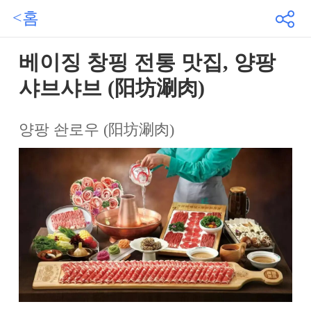
<홈
베이징 창핑 전통 맛집, 양팡
샤브샤브 (阳坊涮肉)
양팡 솬로우 (阳坊涮肉)