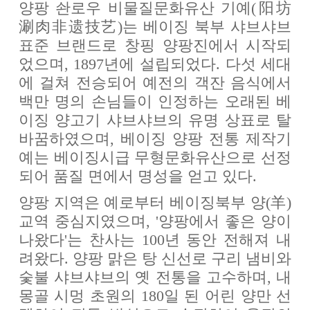
양팡 솬로우 비물질문화유산 기예(阳坊
涮肉非遗技艺)는 베이징 북부 샤브샤브
표준 브랜드로 창핑 양팡진에서 시작되
었으며, 1897년에 설립되었다. 다섯 세대
에 걸쳐 전승되어 예전의 객잔 음식에서
백만 명의 손님들이 인정하는 오래된 베
이징 양고기 샤브샤브의 유명 상표로 탈
바꿈하였으며, 베이징 양팡 전통 제작기
예는 베이징시급 무형문화유산으로 선정
되어 품질 면에서 명성을 얻고 있다.
양팡 지역은 예로부터 베이징북부 양(羊)
교역 중심지였으며, '양팡에서 좋은 양이
나왔다'는 찬사는 100년 동안 전해져 내
려왔다. 양팡 맑은 탕 신선로 구리 냄비와
숯불 샤브샤브의 옛 전통을 고수하며, 내
몽골 시멍 초원의 180일 된 어린 양만 선