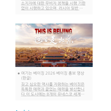
소지자에 대한 무비자 정책을 시행 기한
없이 시행하고 있으며, 러시아 일반 여
권 소지자에 대한 무비자 정책은 2027
년 12월 31일까지, 한국을 포함한 나머
지 48개국 일반 여권 소지자에 대한 무
비자 정책은 2026년 12월 31일까지
시행됩니다.
여기는 베이징 2026 베이징 홍보 영상
(한글)
길고 심오한 역사를 자랑하는 베이징은
독특한 매력과 끝없는 매력을 발산합니
다.이 도시에는 8개의 유네스코 세계문
화유산이 있습니다. 수많은 도시 문화
고전이 이곳에서 탄생했으며, 화려하고
빛나는 도시 문명이 계승되고 이어져 왔