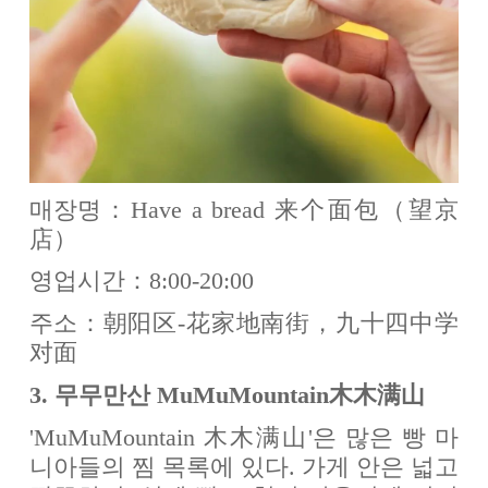
매장명：Have a bread 来个面包（望京
店）
영업시간：8:00-20:00
주소：朝阳区-花家地南街，九十四中学
对面
3. 무무만산 MuMuMountain木木满山
'MuMuMountain 木木满山'은 많은 빵 마
니아들의 찜 목록에 있다. 가게 안은 넓고