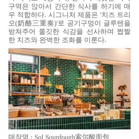
구역은 앉아서 간단한 식사를 하기에 매
우 적합하다. 시그니처 제품은 '치즈 트리
오(奶酪三重奏)'로 공기구멍이 글루텐을
받쳐주어 쫄깃한 식감을 선사하며 짭짤
한 치즈와 완벽한 조화를 이룬다.
매장명 : Sol Sourdough索尔酸面包