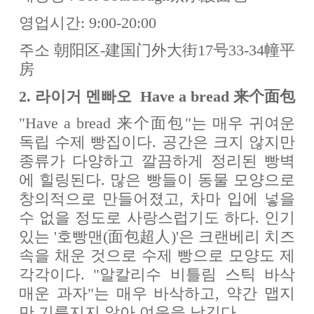
영업시간: 9:00-20:00
주소 朝阳区-建国门外大街17号33-34幢平
房
2. 라이거 멘빠오 Have a bread 来个面包
"Have a bread 来个面包"는 매우 귀여운
독립 수제 빵집이다. 공간은 크지 않지만
종류가 다양하고 깔끔하게 정리된 빵벽
에 힐링된다. 많은 빵들이 동물 모양으로
창의적으로 만들어졌고, 차마 입에 넣을
수 없을 정도로 사랑스럽기도 하다. 인기
있는 '호빵맨(面包超人)'은 크랜베리 치즈
속을 채운 것으로 수제 빵으로 모양도 제
각각이다. "알칼리수 비틀림 스틱 바삭
매운 과자"는 매우 바삭하고, 약간 맵지
만 기름지지 않아 여운을 남긴다.