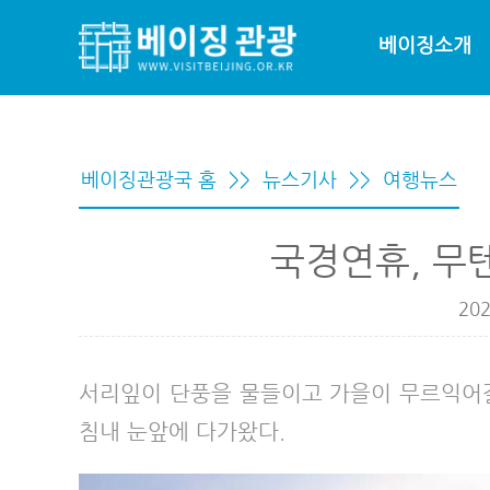
베이징소개
베이징관광국 홈
>>
뉴스기사
>>
여행뉴스
국경연휴, 무
202
서리잎이 단풍을 물들이고 가을이 무르익어갈
침내 눈앞에 다가왔다.