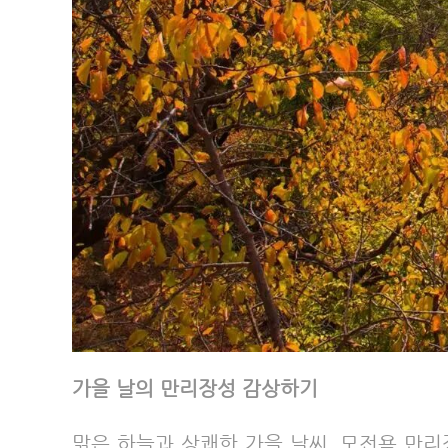
가을 날의 만리장성 감상하기
맑은 하늘과 상쾌한 가을 날씨, 모전욕 만