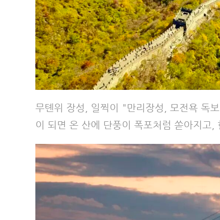
무톈위 장성, 일찍이 "만리장성, 모전욕 독
이 되면 온 산에 단풍이 폭포처럼 쏟아지고,