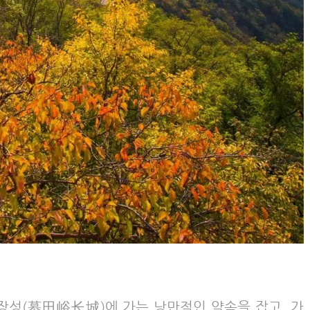
리장성(慕田峪长城)에 가는 낭만적인 약속을 잡고, 가