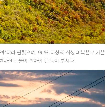
보적"이라 불렸으며, 96% 이상의 식생 피복율로 가을
 한나절 노을이 쏟아질 듯 눈이 부시다.