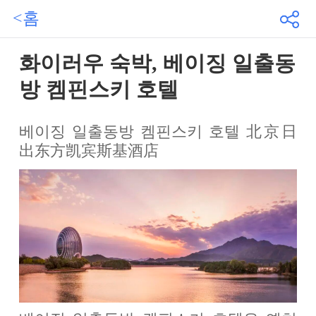
<홈
화이러우 숙박, 베이징 일출동
방 켐핀스키 호텔
베이징 일출동방 켐핀스키 호텔 北京日
出东方凯宾斯基酒店