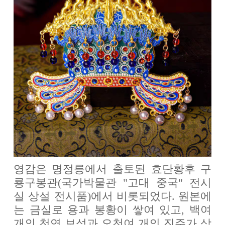
영감은 명정릉에서 출토된 효단황후 구
룡구봉관(국가박물관 "고대 중국" 전시
실 상설 전시품)에서 비롯되었다. 원본에
는 금실로 용과 봉황이 쌓여 있고, 백여
개의 천연 보석과 오천여 개의 진주가 상