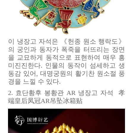
이 냉장고 자석은 《헌종 원소 행락도》
의 궁인과 동자가 폭죽을 터뜨리는 장면
을 교묘하게 동적으로 표현하여 매우 흥
미진진한다. 인물의 동작이 섬세하고 생
동감 있어, 대명궁원의 활기찬 원소절 풍
경을 느낄 수 있다.
2. 효단황후 봉황관 AR 냉장고 자석 孝
端皇后凤冠AR吊坠冰箱贴