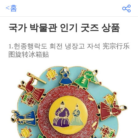
<홈
국가 박물관 인기 굿즈 상품
1.헌종행락도 회전 냉장고 자석 宪宗行乐
图旋转冰箱贴