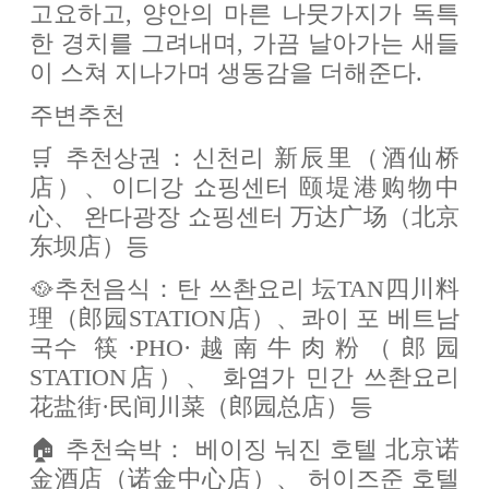
고요하고, 양안의 마른 나뭇가지가 독특
한 경치를 그려내며, 가끔 날아가는 새들
이 스쳐 지나가며 생동감을 더해준다.
주변추천
🛒 추천상권：신천리 新辰里（酒仙桥
店）、이디강 쇼핑센터 颐堤港购物中
心、 완다광장 쇼핑센터 万达广场（北京
东坝店）등
🥘추천음식：탄 쓰촨요리 坛TAN四川料
理（郎园STATION店）、콰이 포 베트남
국수 筷·PHO·越南牛肉粉（郎园
STATION店）、 화염가 민간 쓰촨요리
花盐街·民间川菜（郎园总店）등
🏠 추천숙박： 베이징 눠진 호텔 北京诺
金酒店（诺金中心店）、 허이즈준 호텔