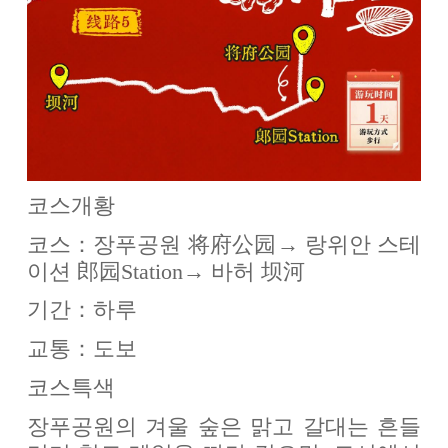
코스개황
코스：장푸공원 将府公园→ 랑위안 스테
이션 郎园Station→ 바허 坝河
기간：하루
교통：도보
코스특색
장푸공원의 겨울 숲은 맑고 갈대는 흔들