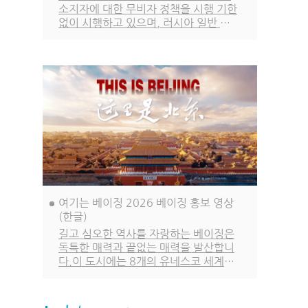
소지자에 대한 무비자 정책을 시행 기한
없이 시행하고 있으며, 러시아 일반 여
권 소지자에 대한 무비자 정책은 2027
년 12월 31일까지, 한국을 포함한 나머
지 48개국 일반 여권 소지자에 대한 무
비자 정책은 2026년 12월 31일까지
시행됩니다.
여기는 베이징 2026 베이징 홍보 영상
(한글)
길고 심오한 역사를 자랑하는 베이징은
독특한 매력과 끝없는 매력을 발산합니
다.이 도시에는 8개의 유네스코 세계문
화유산이 있습니다. 수많은 도시 문화
고전이 이곳에서 탄생했으며, 화려하고
빛나는 도시 문명이 계승되고 이어져 왔