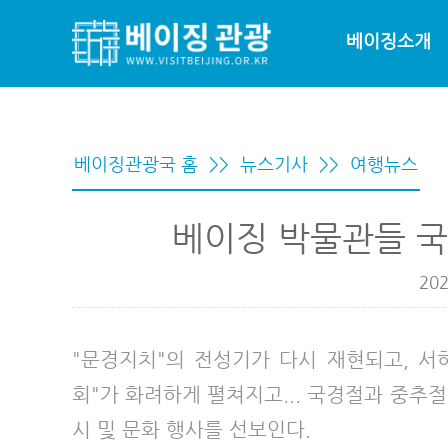
베이징소개
베이징관광국 홈
>>
뉴스기사
>>
여행뉴스
베이징 박물관들 
202
"문경지치"의 전성기가 다시 재현되고, 서
회"가 화려하게 펼쳐지고... 국경절과 중추절
시 및 문화 행사를 선보인다.