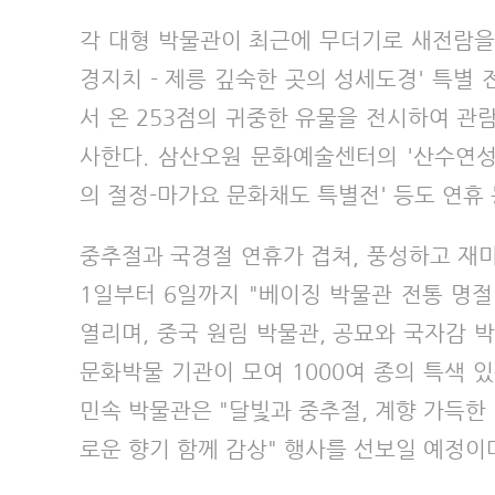
각 대형 박물관이 최근에 무더기로 새전람을
경지치 - 제릉 깊숙한 곳의 성세도경' 특별
서 온 253점의 귀중한 유물을 전시하여 관
사한다. 삼산오원 문화예술센터의 '산수연성
의 절정-마가요 문화채도 특별전' 등도 연휴
중추절과 국경절 연휴가 겹쳐, 풍성하고 재미
1일부터 6일까지 "베이징 박물관 전통 명
열리며, 중국 원림 박물관, 공묘와 국자감 
문화박물 기관이 모여 1000여 종의 특색 있
민속 박물관은 "달빛과 중추절, 계향 가득한 
로운 향기 함께 감상" 행사를 선보일 예정이