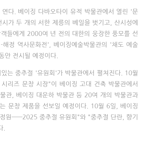
 연다. 베이징 다바오타이 유적 박물관에서 열린 '문
 전시가 두 개의 서한 제릉의 베일을 벗기고, 산시성에
람객들에게 2000여 년 전의 대한의 웅장한 풍모를 선
-해정 역사문화전', 베이징예술박물관의 '채도 예술
 동안 전시될 예정이다.
있는 중추절 '유원회'가 박물관에서 펼쳐진다. 10월
절 시리즈 문창 시장"이 베이징 고대 건축 박물관에서
박물관, 베이징 대운하 박물관 등 20여 개의 박물관과
는 문창 제품을 선보일 예정이다. 10월 6일, 베이징
정원——2025 중추절 유원회"와 "중추절 단란, 향기
다.